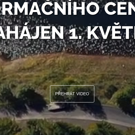
ORMAČNÍHO CE
AHÁJEN 1. KVĚT