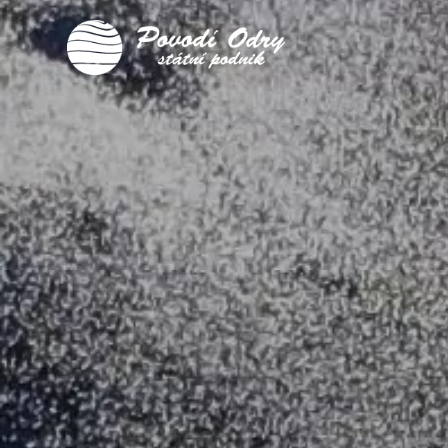
Home
Pro
návštěvníky
VD
Šance
Aktuality
Fotogalerie
Kontakt