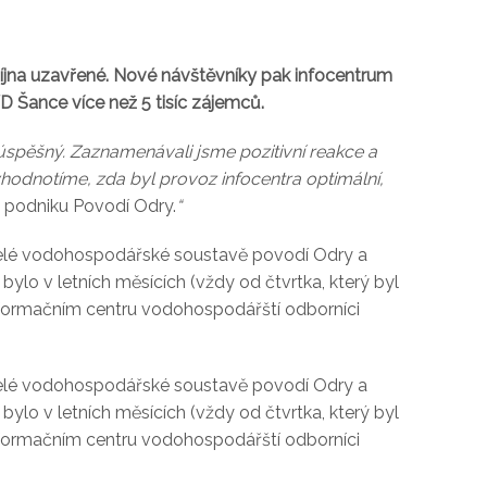
října uzavřené. Nové návštěvníky pak infocentrum
 Šance více než 5 tisíc zájemců.
úspěšný. Zaznamenávali jsme pozitivní reakce a
odnotíme, zda byl provoz infocentra optimální,
ho podniku Povodí Odry.
“
celé vodohospodářské soustavě povodí Odry a
bylo v letních měsících (vždy od čtvrtka, který byl
informačním centru vodohospodářští odborníci
celé vodohospodářské soustavě povodí Odry a
bylo v letních měsících (vždy od čtvrtka, který byl
informačním centru vodohospodářští odborníci