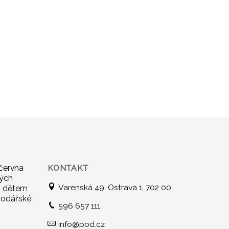
 června
KONTAKT
vých
Varenská 49, Ostrava 1, 702 00
 i dětem
podářské
596 657 111
info@pod.cz