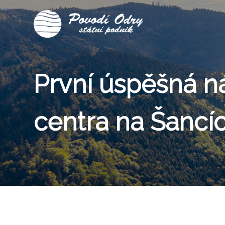
Home
Pro
návštěvníky
První úspěšná n
VD
Šance
centra na Šancíc
Aktuality
Fotogalerie
Kontakt