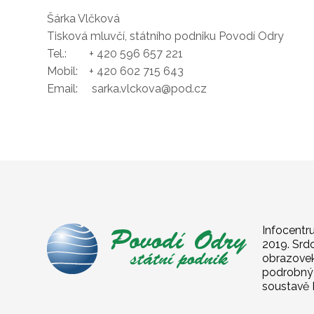
Šárka Vlčková
Tisková mluvčí, státního podniku Povodí Odry
Tel.: + 420 596 657 221
Mobil: + 420 602 715 643
Email: sarka.vlckova@pod.cz
Infocentr
2019. Srd
obrazovek.
podrobný 
soustavě 