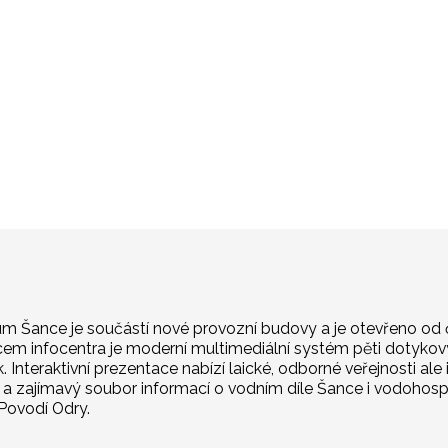
um Šance je součástí nové provozní budovy a je otevřeno od
cem infocentra je moderní multimediální systém pěti dotyko
 Interaktivní prezentace nabízí laické, odborné veřejnosti ale
a zajímavý soubor informací o vodním díle Šance i vodohos
Povodí Odry.