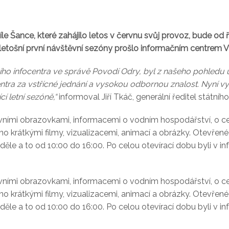
 Šance, které zahájilo letos v červnu svůj provoz, bude od 
etošní první návštěvní sezóny prošlo informačním centrem VD
ího infocentra ve správě Povodí Odry, byl z našeho pohledu 
a za vstřícné jednání a vysokou odbornou znalost. Nyní vyh
í letní sezóně,“
informoval Jiří Tkáč, generální ředitel státní
ivními obrazovkami, informacemi o vodním hospodářství, o 
o krátkými filmy, vizualizacemi, animací a obrázky. Otevřené 
ěle a to od 10:00 do 16:00. Po celou otevírací dobu byli v 
ivními obrazovkami, informacemi o vodním hospodářství, o 
o krátkými filmy, vizualizacemi, animací a obrázky. Otevřené 
ěle a to od 10:00 do 16:00. Po celou otevírací dobu byli v 