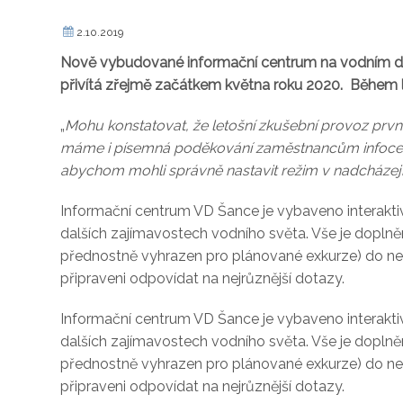
2.10.2019
Nově vybudované informační centrum na vodním díle
přivítá zřejmě začátkem května roku 2020. Během l
„
Mohu konstatovat, že letošní zkušební provoz prvn
máme i písemná poděkování zaměstnancům infocentr
abychom mohli správně nastavit režim v nadcházejíc
Informační centrum VD Šance je vybaveno interakt
dalších zajímavostech vodního světa. Vše je doplněn
přednostně vyhrazen pro plánované exkurze) do ned
připraveni odpovídat na nejrůznější dotazy.
Informační centrum VD Šance je vybaveno interakt
dalších zajímavostech vodního světa. Vše je doplněn
přednostně vyhrazen pro plánované exkurze) do ned
připraveni odpovídat na nejrůznější dotazy.